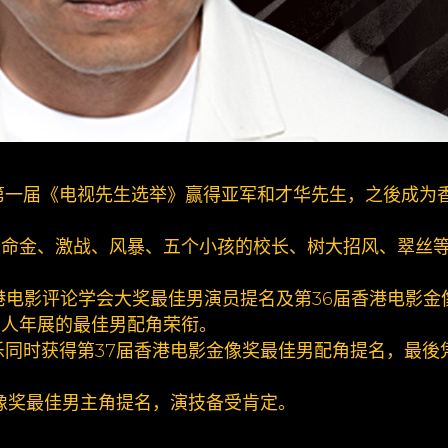
的第一届《电视先生选举》赢得亚军和才华先生，之後成为
夺命金、激战、风暴、五个小孩的校长、树大招风、翠丝
香港电影评论学会大奖最佳男演员提名及第36届香港电影金
影人年展的最佳男配角荣衔。
配乐同时获得第37届香港电影金像奖最佳男配角提名，最後
金像奖最佳男主角提名，演技备受肯定。