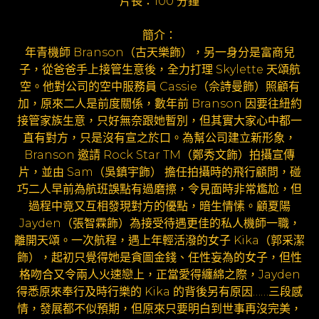
片長：100 分鐘
簡介：
年青機師 Branson（古天樂飾），另一身分是富商兒
子，從爸爸手上接管生意後，全力打理 Skylette 天頌航
空。他對公司的空中服務員 Cassie（佘詩曼飾）照顧有
加，原來二人是前度關係，數年前 Branson 因要往紐約
接管家族生意，只好無奈跟她暫別，但其實大家心中都一
直有對方，只是沒有宣之於口。為幫公司建立新形象，
Branson 邀請 Rock Star TM（鄭秀文飾）拍攝宣傳
片，並由 Sam（吳鎮宇飾） 擔任拍攝時的飛行顧問，碰
巧二人早前為航班誤點有過磨擦，令見面時非常尷尬，但
過程中竟又互相發現對方的優點，暗生情愫。顧夏陽
Jayden（張智霖飾）為接受待遇更佳的私人機師一職，
離開天頌。一次航程，遇上年輕活潑的女子 Kika（郭采潔
飾），起初只覺得她是貪圖金錢、任性妄為的女子，但性
格吻合又令兩人火速戀上，正當愛得纏綿之際，Jayden
得悉原來奉行及時行樂的 Kika 的背後另有原因……三段感
情，發展都不似預期，但原來只要明白到世事再沒完美，