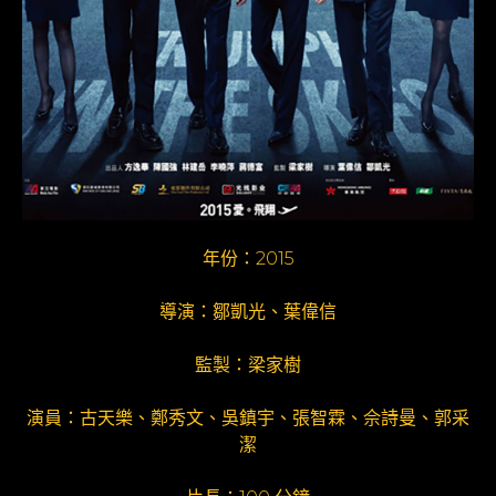
年份：2015
導演：鄒凱光、葉偉信
監製：梁家樹
演員：古天樂、鄭秀文、吳鎮宇、張智霖、佘詩曼、郭采
潔