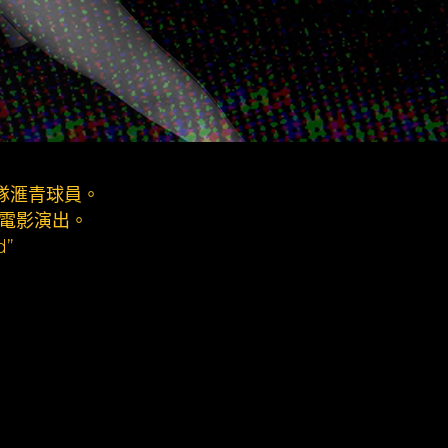
隊滙青球員。
與電影演出。
d”