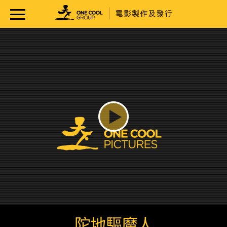
陀地驅魔人