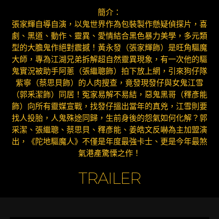
簡介：
張家輝自導自演，以鬼世界作為包裝製作懸疑偵探片，喜
劇、黑道、動作、靈異、愛情結合黑色暴力美學，多元類
型的大膽鬼作絕對震撼！黃永發（張家輝飾）是旺角驅魔
大師，專為江湖兄弟拆解超自然靈異現象，有一次他的驅
鬼實況被助手阿蔥（張繼聰飾）拍下放上網，引來狗仔隊
紫寧（蔡思貝飾）的人肉搜查，竟發現發仔與女鬼江雪
（郭釆潔飾）同居！冤家易解不易結，惡鬼黑哥（釋彥能
飾）向所有靈媒宣戰，找發仔搵出當年的真兇，江雪則要
找人投胎，人鬼殊途同歸，生前身後的怨氣如何化解？郭
采潔、張繼聰、蔡思貝、釋彥能、姜皓文反嚇為主加盟演
出，《陀地驅魔人》不僅是年度最強卡士、更是今年最煞
氣港產驚慄之作！
TRAILER