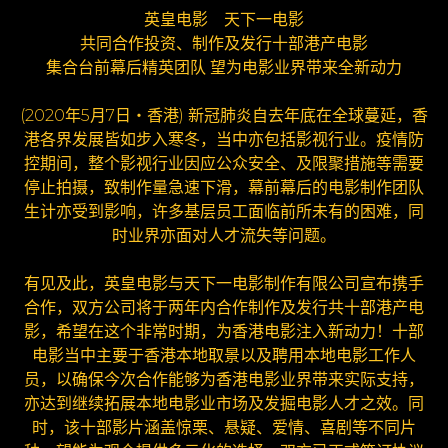
英皇电影 天下一电影
共同合作投资、制作及发行十部港产电影
集合台前幕后精英团队 望为电影业界带来全新动力
(2020年5月7日‧香港) 新冠肺炎自去年底在全球蔓延，香
港各界发展皆如步入寒冬，当中亦包括影视行业。疫情防
控期间，整个影视行业因应公众安全、及限聚措施等需要
停止拍摄，致制作量急速下滑，幕前幕后的电影制作团队
生计亦受到影响，许多基层员工面临前所未有的困难，同
时业界亦面对人才流失等问题。
有见及此，英皇电影与天下一电影制作有限公司宣布携手
合作，双方公司将于两年内合作制作及发行共十部港产电
影，希望在这个非常时期，为香港电影注入新动力！十部
电影当中主要于香港本地取景以及聘用本地电影工作人
员，以确保今次合作能够为香港电影业界带来实际支持，
亦达到继续拓展本地电影业市场及发掘电影人才之效。同
时，该十部影片涵盖惊栗、悬疑、爱情、喜剧等不同片