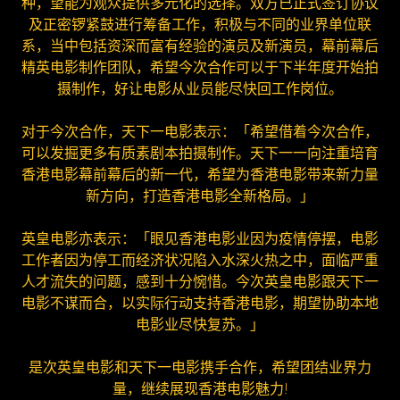
种，望能为观众提供多元化的选择。双方已正式签订协议
及正密锣紧鼓进行筹备工作，积极与不同的业界单位联
系，当中包括资深而富有经验的演员及新演员，幕前幕后
精英电影​​制作团队，希望今次合作可以于下半年度开始拍
摄制作，好让电影从业员能尽快回工作岗位。
对于今次合作，天下一电影表示：「希望借着今次合作，
可以发掘更多有质素剧本拍摄制作。天下一一向注重培育
香港电影幕前幕后的新一代，希望为香港电影带来新力量
新方向，打造香港电影全新格局。」
英皇电影亦表示：「眼见香港电影业因为疫情停摆，电影
工作者因为停工而经济状况陷入水深火热之中，面临严重
人才流失的问题，感到十分惋惜。今次英皇电影跟天下一
电影不谋而合，以实际行动支持香港电影，期望协助本地
电影业尽快复苏。」
是次英皇电影和天下一电影携手合作，希望团结业界力
量，继续展现香港电影魅力!