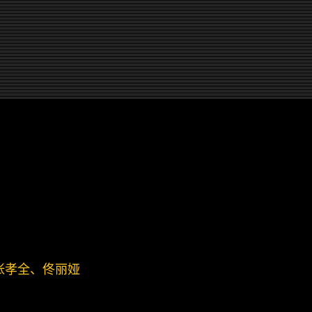
张孝全、佟丽娅