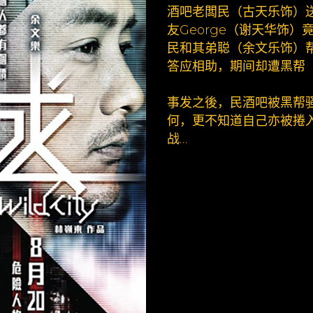
酒吧老闆民（古天乐饰）
友George（谢天­华
民和其弟聪（余文乐饰）帮
答应相助，期间却遭黑帮（
事发之後，民酒吧被黑帮
何，更不知道自己亦被捲­
战…