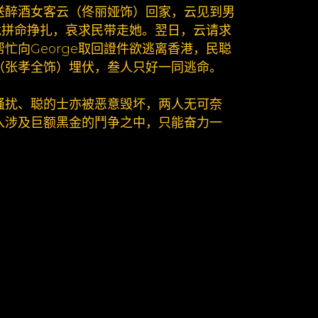
送醉酒女客云（佟丽娅饰）回家，云见到男
饰）竟拼命挣扎，哀求民带走她。翌日，云请求
忙向Geor­ge取回證件欲逃离香港，民聪
张孝全饰）埋伏，叁人只好一同­逃命。
骚扰、聪的士亦被恶意毁坏，两人无可奈
入涉及巨额黑金的鬥争之中，只能奋力一